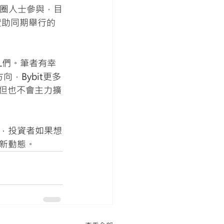
幣圈人士參與，目
贊助同期舉行的
L們。筆者有幸
，Bybit更多
。但也不會主力擴
，投資者如果想
新動態。