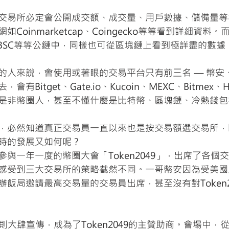
交易所必定會公開成交額、成交量、用戶數據、儲備量等
Coinmarketcap、Coingecko等等看到詳細資料
、BSC等等公鏈中，同樣也可從區塊鏈上看到極詳盡的數據
人來說，會使用或著眼的交易平台只有前三名 — 幣安、OK
有Bitget、Gate.io、Kucoin、MEXC、Bitmex、
是非幣圈人，甚至不懂什麼是比特幣、區塊鏈、冷熱錢包
，必然知道真正交易員一直以來也是按交易額選交易所，
時的發展又如何呢？
與一年一度的幣圈大會「Token2049」，出席了各個
感受到三大交易所的策略截然不同。一哥幣安因為受美國
飯局邀請最高交易量的交易員出席，甚至沒有對Token2
則大肆宣傳，成為了Token2049的主贊助商。會場中，