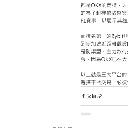
都是OKX的商標，
的為了趁機搶佔幣安正
F1賽事，以展示其
而排名第三的Bybi
到新加坡近距離觀賞F
是防禦型，主力款待
張，因為OKX已在
以上就是三大平台的
選擇平台交易，必須