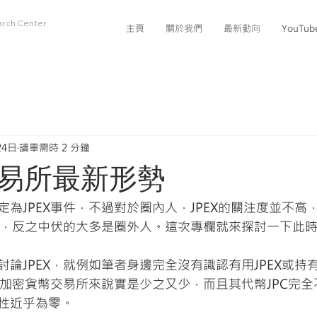
arch Center
主頁
關於我們
最新動向
YouTu
24日
讀畢需時 2 分鐘
易所最新形勢
為JPEX事件，不過對於圈內人，JPEX的關注度並不高
又少，反之中伏的大多是圈外人。這次專欄就來探討一下此
論JPEX，就例如筆者身邊完全沒有識認有用JPEX或持有
真正加密貨幣交易所來說實是少之又少，而且其代幣JPC完
性近乎為零。