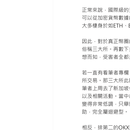
正常來說，國際級的
可以從加密貨幣數據網如
大多棲身於如ETH
因此，對於真正幣圈的
俗稱三大所。再數下去，會
想而知，受害者全都
若一直有看筆者專欄
所交易。那三大所此
筆者上周去了新加坡參
以及相關活動。當中
變得非常低調，只舉辦
助，完全屬迴避型。
相反，排第二的OKX