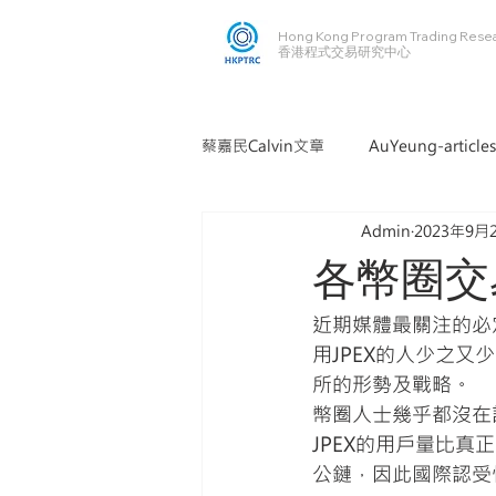
Hong Kong Program Trading Rese
​​香港程式交易研究中心
蔡嘉民Calvin文章
AuYeung-articles
Admin
2023年9月
各幣圈交
近期媒體最關注的必定
用JPEX的人少之
所的形勢及戰略。
幣圈人士幾乎都沒在討
JPEX的用戶量比
公鏈，因此國際認受