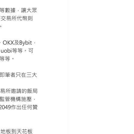
等數據，讓大眾
。而交易所代幣則
。
X及Bybit，
Huobi等等。可
等等。
即筆者只在三大
交易所邀請的飯局
監管機構施壓，
049作出任何贊
從地板到天花板