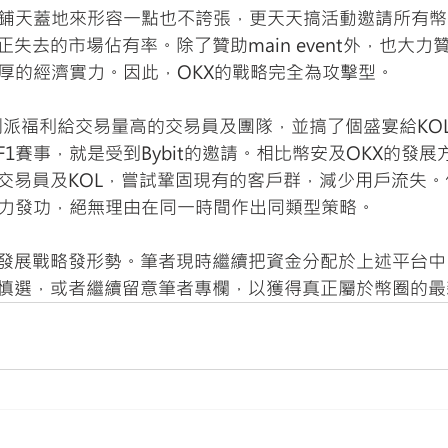
以鋪天蓋地來形容一點也不誇張，更天天搞活動邀請所有
失去的市場佔有率。除了贊助main event外，也大力
雄厚的經濟實力。因此，OKX的戰略完全為攻擊型。
t則派福利給交易量高的交易員及團隊，並搞了個盛宴給KO
1賽事，就是受到Bybit的邀請。相比幣安及OKX的發展方向
交易員及KOL，嘗試鞏固現有的客戶群，減少用戶流失
大力發功，絕無理由在同一時間作出同類型策略。
發展戰略發形勢。筆者現時繼續把資金分配於上述平台中
慎選，或者繼續留意筆者專欄，以獲得真正屬於幣圈的最