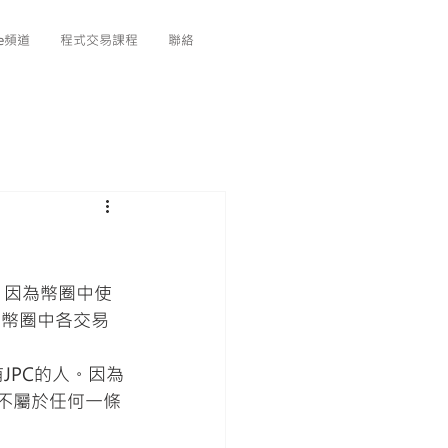
be頻道
程式交易課程
聯絡
，因為幣圈中使
時幣圈中各交易
JPC的人。因為
全不屬於任何一條